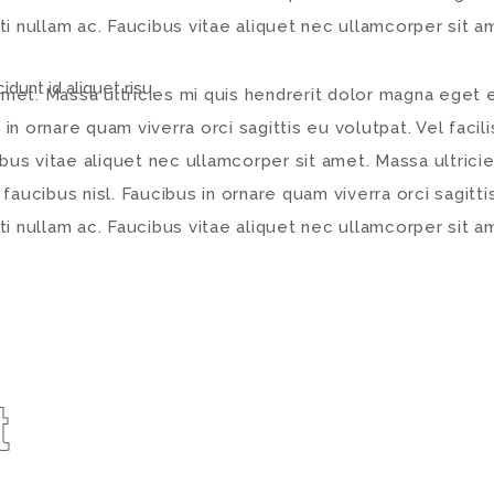
 nullam ac. Faucibus vitae aliquet nec ullamcorper sit am
idunt id aliquet risu.
amet. Massa ultricies mi quis hendrerit dolor magna eget
 in ornare quam viverra orci sagittis eu volutpat. Vel facil
bus vitae aliquet nec ullamcorper sit amet. Massa ultrici
ucibus nisl. Faucibus in ornare quam viverra orci sagittis 
 nullam ac. Faucibus vitae aliquet nec ullamcorper sit am
t