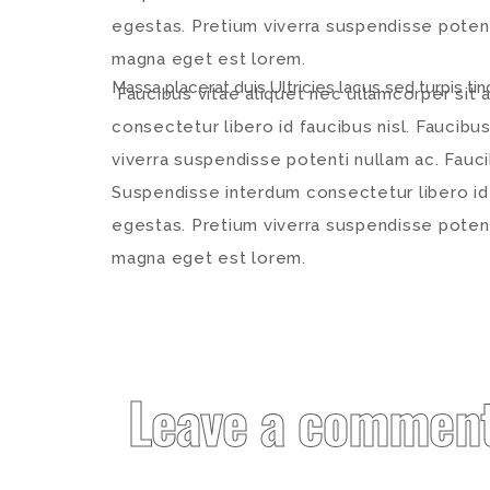
egestas. Pretium viverra suspendisse potenti
magna eget est lorem.
Massa placerat duis Ultricies lacus sed turpis tinc
Faucibus vitae aliquet nec ullamcorper sit 
consectetur libero id faucibus nisl. Faucibus
viverra suspendisse potenti nullam ac. Fauci
Suspendisse interdum consectetur libero id fa
egestas. Pretium viverra suspendisse potenti
magna eget est lorem.
Leave a commen